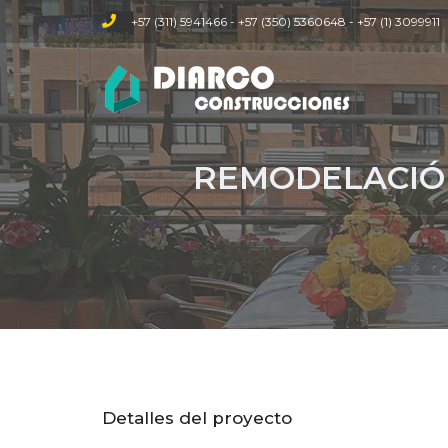
+57 (311) 5941466
-
+57 (350) 5360648
-
+57 (1) 3099911
REMODELACIÓ
Detalles del proyecto