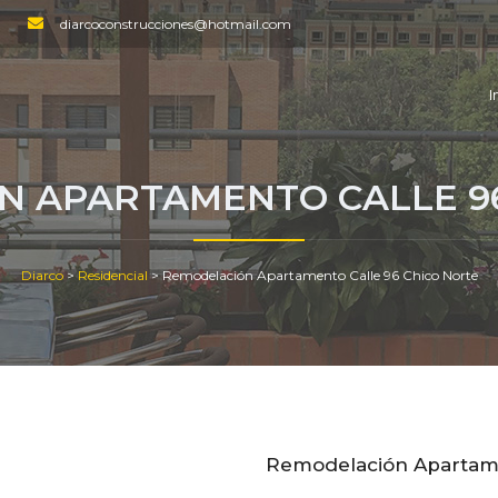
diarcoconstrucciones@hotmail.com
I
N APARTAMENTO CALLE 96
Diarco
>
Residencial
>
Remodelación Apartamento Calle 96 Chico Norte
Remodelación Apartame